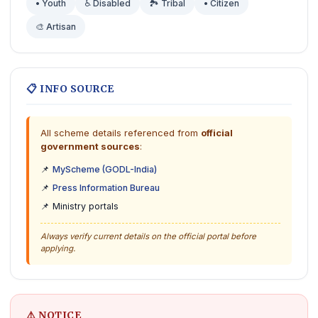
• Youth
♿ Disabled
🏞️ Tribal
• Citizen
🎨 Artisan
📋 INFO SOURCE
All scheme details referenced from
official
government sources
:
📌
MyScheme (GODL-India)
📌
Press Information Bureau
📌 Ministry portals
Always verify current details on the official portal before
applying.
⚠️ NOTICE