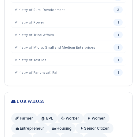
Ministry of Rural Development
3
Ministry of Power
1
Ministry of Tribal Affairs
1
Ministry of Micro, Small and Medium Enterprises
1
Ministry of Textiles
1
Ministry of Panchayati Raj
1
👥 FOR WHOM
🌾 Farmer
🏠 BPL
👷 Worker
👩 Women
💼 Entrepreneur
🏡 Housing
👴 Senior Citizen