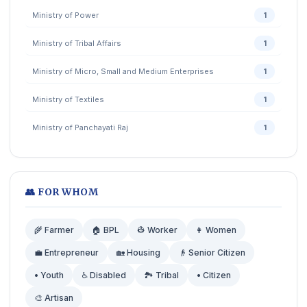
Ministry of Power
1
Ministry of Tribal Affairs
1
Ministry of Micro, Small and Medium Enterprises
1
Ministry of Textiles
1
Ministry of Panchayati Raj
1
👥 FOR WHOM
🌾 Farmer
🏠 BPL
👷 Worker
👩 Women
💼 Entrepreneur
🏡 Housing
👴 Senior Citizen
• Youth
♿ Disabled
🏞️ Tribal
• Citizen
🎨 Artisan