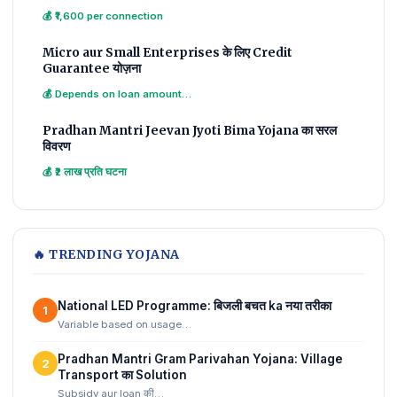
💰 ₹1,600 per connection
Micro aur Small Enterprises के लिए Credit
Guarantee योज़ना
💰 Depends on loan amount…
Pradhan Mantri Jeevan Jyoti Bima Yojana का सरल
विवरण
💰 ₹2 लाख प्रति घटना
🔥 TRENDING YOJANA
National LED Programme: बिजली बचत ka नया तरीका
1
Variable based on usage…
Pradhan Mantri Gram Parivahan Yojana: Village
2
Transport का Solution
Subsidy aur loan की…