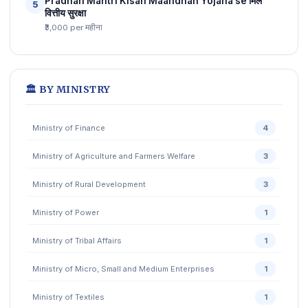
Pradhan Mantri Kisan Maandhan Yojana se मिले
5
वित्तीय सुरक्षा
₹3,000 per महीना
🏛️ BY MINISTRY
Ministry of Finance
4
Ministry of Agriculture and Farmers Welfare
3
Ministry of Rural Development
3
Ministry of Power
1
Ministry of Tribal Affairs
1
Ministry of Micro, Small and Medium Enterprises
1
Ministry of Textiles
1