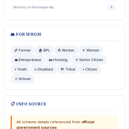
Ministry of Panchayati Raj
1
👥 FOR WHOM
🌾 Farmer
🏠 BPL
👷 Worker
👩 Women
💼 Entrepreneur
🏡 Housing
👴 Senior Citizen
• Youth
♿ Disabled
🏞️ Tribal
• Citizen
🎨 Artisan
📋 INFO SOURCE
All scheme details referenced from
official
government sources
: