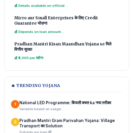
💰 Details available on official…
Micro aur Small Enterprises के लिए Credit
Guarantee योज़ना
💰 Depends on loan amount…
Pradhan Mantri Kisan Maandhan Yojana se मिले
वित्तीय सुरक्षा
💰 ₹3,000 per महीना
🔥 TRENDING YOJANA
National LED Programme: बिजली बचत ka नया तरीका
1
Variable based on usage…
Pradhan Mantri Gram Parivahan Yojana: Village
2
Transport का Solution
Subsidy aur loan की…