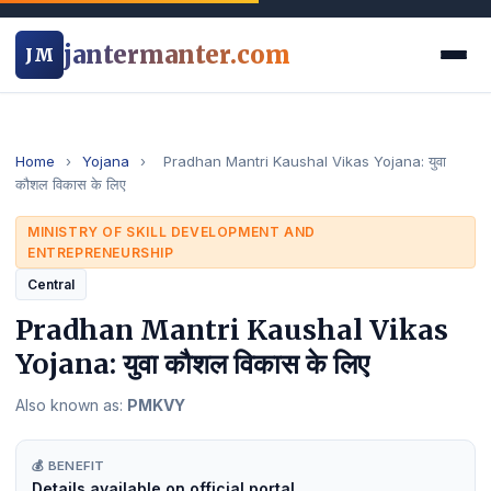
jantermanter.com
JM
Home
›
Yojana
›
Pradhan Mantri Kaushal Vikas Yojana: युवा
कौशल विकास के लिए
MINISTRY OF SKILL DEVELOPMENT AND
ENTREPRENEURSHIP
Central
Pradhan Mantri Kaushal Vikas
Yojana: युवा कौशल विकास के लिए
Also known as:
PMKVY
💰 BENEFIT
Details available on official portal