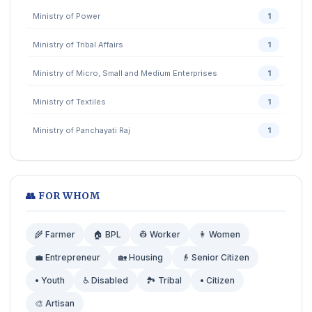
Ministry of Power
1
Ministry of Tribal Affairs
1
Ministry of Micro, Small and Medium Enterprises
1
Ministry of Textiles
1
Ministry of Panchayati Raj
1
👥 FOR WHOM
🌾 Farmer
🏠 BPL
👷 Worker
👩 Women
💼 Entrepreneur
🏡 Housing
👴 Senior Citizen
• Youth
♿ Disabled
🏞️ Tribal
• Citizen
🎨 Artisan