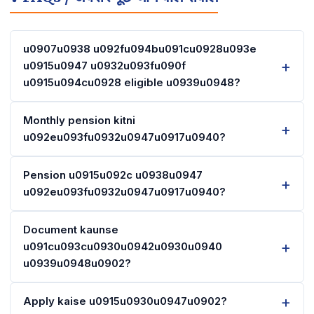
u0907u0938 u092fu094bu091cu0928u093e
u0915u0947 u0932u093fu090f
u0915u094cu0928 eligible u0939u0948?
Monthly pension kitni
u092eu093fu0932u0947u0917u0940?
Pension u0915u092c u0938u0947
u092eu093fu0932u0947u0917u0940?
Document kaunse
u091cu093cu0930u0942u0930u0940
u0939u0948u0902?
Apply kaise u0915u0930u0947u0902?