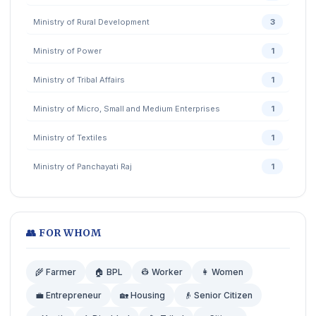
Ministry of Rural Development
3
Ministry of Power
1
Ministry of Tribal Affairs
1
Ministry of Micro, Small and Medium Enterprises
1
Ministry of Textiles
1
Ministry of Panchayati Raj
1
👥 FOR WHOM
🌾 Farmer
🏠 BPL
👷 Worker
👩 Women
💼 Entrepreneur
🏡 Housing
👴 Senior Citizen