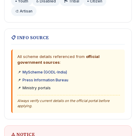
• Youth
♿ Disabled
🏞️ Tribal
• Citizen
🎨 Artisan
📋 INFO SOURCE
All scheme details referenced from
official
government sources
:
📌
MyScheme (GODL-India)
📌
Press Information Bureau
📌 Ministry portals
Always verify current details on the official portal before
applying.
⚠️ NOTICE